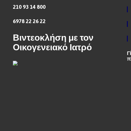
210 93 14 800
6978 22 26 22
Βιντεοκλήση με τον
Οικογενειακό Ιατρό
Γ
π