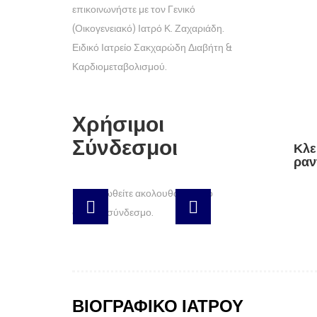
επικοινωνήστε με τον Γενικό
(Οικογενειακό) Ιατρό Κ. Ζαχαριάδη.
Ειδικό Ιατρείο Σακχαρώδη Διαβήτη &
Καρδιομεταβολισμού.
Χρήσιμοι
Σύνδεσμοι
Κλε
ραν
Ενημερωθείτε ακολουθώντας το
σχετικό σύνδεσμο.
ΒΙΟΓΡΑΦΙΚΟ ΙΑΤΡΟΥ