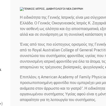
Η ειδικότητα της Γενικής Ιατρικής είναι μια σύγχρον
Ελλάδα. Ο Γενικός Οικογενειακός Ιατρός Κ. Ζαχαρι
τον ασθενή ως ολότητα και όχι αποσπασματικά, εξ
αλλά και σε συνάρτηση με τη συνολική κατάσταση τη
Ένας από τους πιο εύστοχους ορισμούς της Γενικής 
από το Royal Australian College of General Practitio
συνιστώσα του συστήματος φροντίδας υγείας που π
συντονισμένη ιατρική φροντίδα για όλα τα άτομα, τις 
απαρτιώνει τις τρέχουσες βιοϊατρικές, ψυχολογικές κ
ς
Επιπλέον, η American Academy of Family Physicians 
προσωποποιημένη φροντίδα που εμπεριέχει μια μο
ανάμεσα στον άρρωστο και το γιατρό". Η ειδικότητα 
οργανωμένου συστήματος Υγείας αφού είναι η μόνη
απαραίτητο για τη λειτουργία του συστήματος.
»)