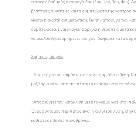
τέσσερις βαθμούς οισοφαγίτιδας (1ου, 2ου, 3ου, 4ου). 
βλαπτικές συνέπειες και τα συμπτώματα της γαστροοισ
γίνεται η σωστή αντιμετώπιση. Για την αποφυγή των κ
συμπτώματα, είναι αναγκαία αρχικά η θεραπεία με τα κ
να ακολουθήσει ορισμένες οδηγίες, διαφορετικά τα συ
Χρήσιμες οδηγίες
- Αποφεύγετε να κοιμάστε σε εντελώς οριζόντια θέση. 
μαξιλάρια κάτω από την πλάτη) ή ανασηκώστε το πάνω μ
- Αποφεύγετε την κατάκλιση μετά το γεύμα γιατί έτσι π
Ένας σύντομος περίπατος είναι η καλύτερη λύση. Μην ξ
κάθεστε σε βαθιές πολυθρόνες.