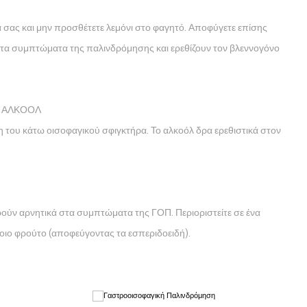
 σας και μην προσθέτετε λεμόνι στο φαγητό. Αποφύγετε επίσης
 τα συμπτώματα της παλινδρόμησης και ερεθίζουν τον βλεννογόνο
Ι ΑΛΚΟΟΛ
 του κάτω οισοφαγικού σφιγκτήρα. Το αλκοόλ δρα ερεθιστικά στον
ιδρούν αρνητικά στα συμπτώματα της ΓΟΠ. Περιοριστείτε σε ένα
ποιο φρούτο (αποφεύγοντας τα εσπεριδοειδή).