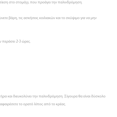
 πίεση στο στομάχι, που προάγει την παλινδρόμηση.
νετε βάρη, τις ασκήσεις κοιλιακών και το σκύψιμο για να μην
ν περάσει 2-3 ώρες.
τήρα και διευκολύνει την παλινδρόμηση. Σίγουρα θα είναι δύσκολο
αφαιρέσετε το ορατό λίπος από το κρέας.