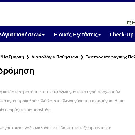
Εξέ
ολόγια Παθήσεων
Ειδικές Εξετάσεις
Check-Up
ς Νέα Σμύρνη
❯
Διαιτολόγια Παθήσεων
❯
Γαστροοισοφαγικής Πα
νδρόμηση
ή κατάσταση κατά την οποία τα όξινα γαστρικά υγρά προχωρούν
τρικά υγρά προκαλούν βλάβες στο βλεννογόνο του οισοφάγου. Η πιο
ία ονομάζεται οισοφαγίτιδα.
α γαστρικά υγρά, ανάλογα με τη βαρύτητα ταξινομούνται σε