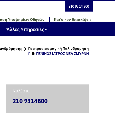
210 93 14 800
ταση Υποψηφίων Οδηγών
Κατ'οίκον Επισκέψεις
Άλλες Υπηρεσίες
λινδρόμησης
❯
Γαστροοισοφαγική Παλινδρόμηση
IN
ΓΕΝΙΚΌΣ ΙΑΤΡΌΣ ΝΈΑ ΣΜΎΡΝΗ
Καλέστε:
210 9314800