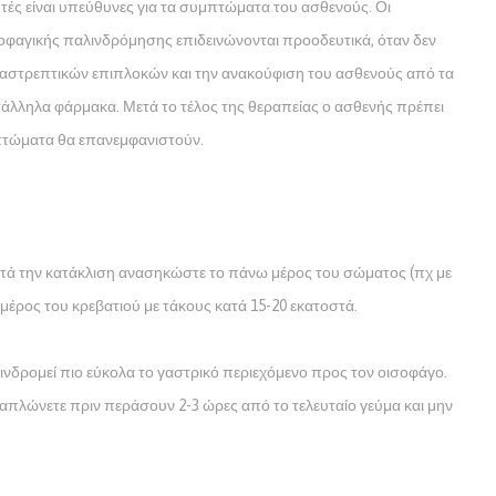
Αυτές είναι υπεύθυνες για τα συμπτώματα του ασθενούς. Οι
οφαγικής παλινδρόμησης επιδεινώνονται προοδευτικά, όταν δεν
αταστρεπτικών επιπλοκών και την ανακούφιση του ασθενούς από τα
ατάλληλα φάρμακα. Μετά το τέλος της θεραπείας ο ασθενής πρέπει
μπτώματα θα επανεμφανιστούν.
Κατά την κατάκλιση ανασηκώστε το πάνω μέρος του σώματος (πχ με
έρος του κρεβατιού με τάκους κατά 15-20 εκατοστά.
αλινδρομεί πιο εύκολα το γαστρικό περιεχόμενο προς τον οισοφάγο.
απλώνετε πριν περάσουν 2-3 ώρες από το τελευταίο γεύμα και μην