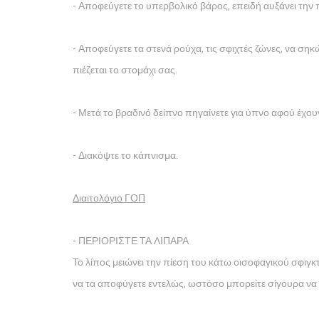
- Αποφεύγετε το υπερβολικό βάρος, επειδή αυξάνει την
- Αποφεύγετε τα στενά ρούχα, τις σφιχτές ζώνες, να σηκώ
πιέζεται το στομάχι σας.
- Μετά το βραδινό δείπνο πηγαίνετε για ύπνο αφού έχου
- Διακόψτε το κάπνισμα.
Διαιτολόγιο ΓΟΠ
- ΠΕΡΙΟΡΙΣΤΕ ΤΑ ΛΙΠΑΡΑ
Το λίπος μειώνει την πίεση του κάτω οισοφαγικού σφιγκ
να τα αποφύγετε εντελώς, ωστόσο μπορείτε σίγουρα να 