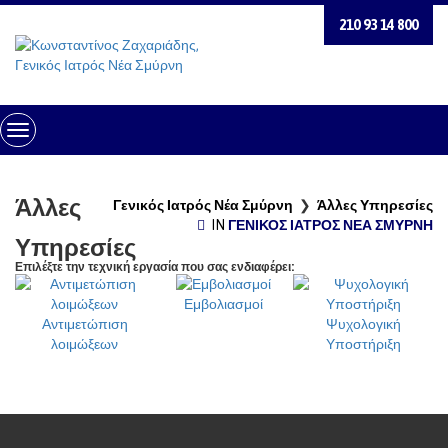
210 93 14 800
Toggle
Navigation
Άλλες
Γενικός Ιατρός Νέα Σμύρνη
❯
Άλλες Υπηρεσίες
IN
ΓΕΝΙΚΌΣ ΙΑΤΡΌΣ ΝΈΑ ΣΜΎΡΝΗ
Υπηρεσίες
Επιλέξτε την τεχνική εργασία που σας ενδιαφέρει:
Εμβολιασμοί
Αντιμετώπιση
Ψυχολογική
λοιμώξεων
Υποστήριξη