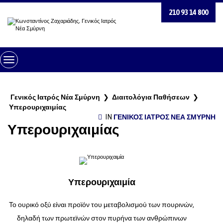
210 93 14 800
Toggle
Navigation
Γενικός Ιατρός Νέα Σμύρνη
❯
Διαιτολόγια Παθήσεων
❯
Υπερουριχαιμίας
IN
ΓΕΝΙΚΌΣ ΙΑΤΡΌΣ ΝΈΑ ΣΜΎΡΝΗ
Υπερουριχαιμίας
Υπερουριχαιμία
Το ουρικό οξύ είναι προϊόν του μεταβολισμού των πουρινών,
δηλαδή των πρωτεϊνών στον πυρήνα των ανθρώπινων