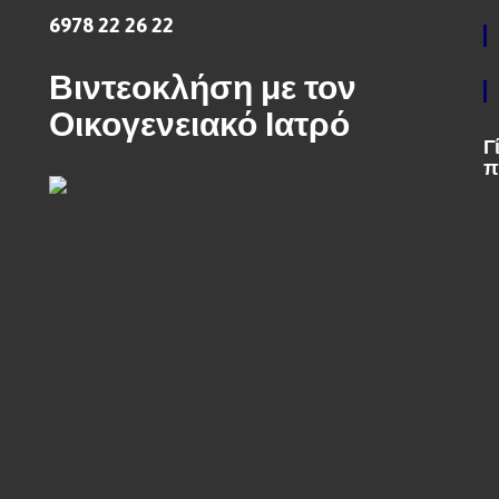
6978 22 26 22
Βιντεοκλήση με τον
Οικογενειακό Ιατρό
Γ
π