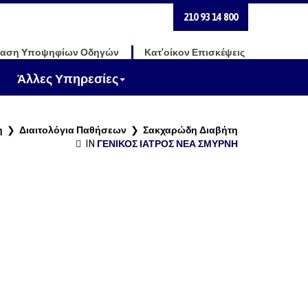
210 93 14 800
ταση Υποψηφίων Οδηγών
Κατ'οίκον Επισκέψεις
Άλλες Υπηρεσίες
η
❯
Διαιτολόγια Παθήσεων
❯
Σακχαρώδη Διαβήτη
IN
ΓΕΝΙΚΌΣ ΙΑΤΡΌΣ ΝΈΑ ΣΜΎΡΝΗ